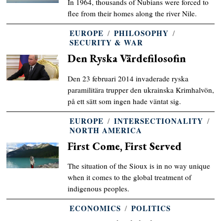
In 1964, thousands of Nubians were forced to
flee from their homes along the river Nile.
EUROPE
/
PHILOSOPHY
/
SECURITY & WAR
Den Ryska Värdefilosofin
Den 23 februari 2014 invaderade ryska
paramilitära trupper den ukrainska Krimhalvön,
på ett sätt som ingen hade väntat sig.
EUROPE
/
INTERSECTIONALITY
/
NORTH AMERICA
First Come, First Served
The situation of the Sioux is in no way unique
when it comes to the global treatment of
indigenous peoples.
ECONOMICS
/
POLITICS