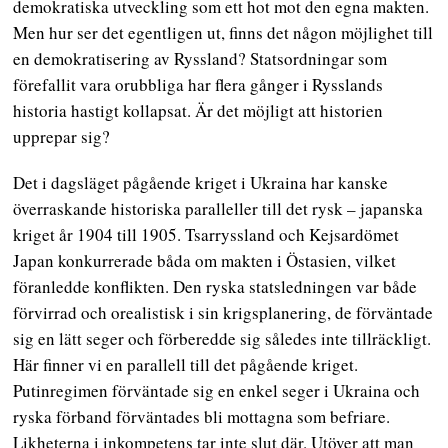
demokratiska utveckling som ett hot mot den egna makten.
Men hur ser det egentligen ut, finns det någon möjlighet till
en demokratisering av Ryssland? Statsordningar som
förefallit vara orubbliga har flera gånger i Rysslands
historia hastigt kollapsat. Är det möjligt att historien
upprepar sig?
Det i dagsläget pågående kriget i Ukraina har kanske
överraskande historiska paralleller till det rysk – japanska
kriget år 1904 till 1905. Tsarryssland och Kejsardömet
Japan konkurrerade båda om makten i Östasien, vilket
föranledde konflikten. Den ryska statsledningen var både
förvirrad och orealistisk i sin krigsplanering, de förväntade
sig en lätt seger och förberedde sig således inte tillräckligt.
Här finner vi en parallell till det pågående kriget.
Putinregimen förväntade sig en enkel seger i Ukraina och
ryska förband förväntades bli mottagna som befriare.
Likheterna i inkompetens tar inte slut där. Utöver att man