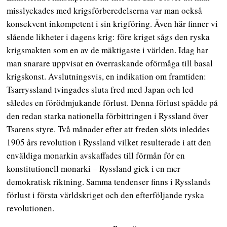
misslyckades med krigsförberedelserna var man också
konsekvent inkompetent i sin krigföring. Även här finner vi
slående likheter i dagens krig: före kriget sågs den ryska
krigsmakten som en av de mäktigaste i världen. Idag har
man snarare uppvisat en överraskande oförmåga till basal
krigskonst. Avslutningsvis, en indikation om framtiden:
Tsarryssland tvingades sluta fred med Japan och led
således en förödmjukande förlust. Denna förlust spädde på
den redan starka nationella förbittringen i Ryssland över
Tsarens styre. Två månader efter att freden slöts inleddes
1905 års revolution i Ryssland vilket resulterade i att den
enväldiga monarkin avskaffades till förmån för en
konstitutionell monarki – Ryssland gick i en mer
demokratisk riktning. Samma tendenser finns i Rysslands
förlust i första världskriget och den efterföljande ryska
revolutionen.