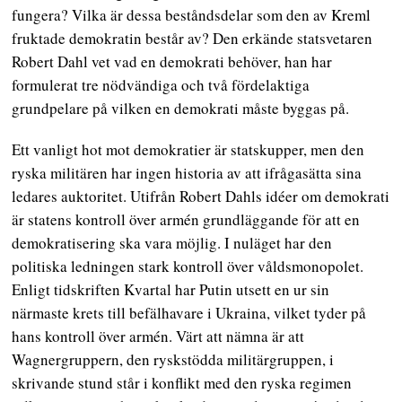
fungera? Vilka är dessa beståndsdelar som den av Kreml
fruktade demokratin består av? Den erkände statsvetaren
Robert Dahl vet vad en demokrati behöver, han har
formulerat tre nödvändiga och två fördelaktiga
grundpelare på vilken en demokrati måste byggas på.
Ett vanligt hot mot demokratier är statskupper, men den
ryska militären har ingen historia av att ifrågasätta sina
ledares auktoritet. Utifrån Robert Dahls idéer om demokrati
är statens kontroll över armén grundläggande för att en
demokratisering ska vara möjlig. I nuläget har den
politiska ledningen stark kontroll över våldsmonopolet.
Enligt tidskriften Kvartal har Putin utsett en ur sin
närmaste krets till befälhavare i Ukraina, vilket tyder på
hans kontroll över armén. Värt att nämna är att
Wagnergruppern, den ryskstödda militärgruppen, i
skrivande stund står i konflikt med den ryska regimen