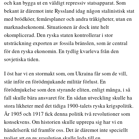
och kan bygga ut en väldigt repressiv statsapparat. Som
bekant är däremot inte Ryssland idag någon stalinistisk stat
med brödköer, femårsplaner och andra tråkigheter, utan en
marknadsekonomi. Situationen är dock inte helt
okomplicerad. Den ryska staten kontrollerar i stor
utsträckning exporten av fossila bränslen, som är central
för den ryska ekonomin. En tydlig kvarleva från den
sovjetiska tiden.
I öst har vi en stormakt som, om Ukraina får som de vill,
står inför en förödmjukande militär förlust. En
förödmjukelse som den styrande eliten, enligt många, i så
fall skulle bära ansvaret för. En sådan utveckling skulle ha
stora likheter med det tidiga 1900-talets ryska krigspolitik.
År 1905 och 1917 fick denna politik två revolutioner som
konsekvens. Om historien skulle upprepa sig har vi en
händelserik tid framför oss. Det är däremot inte speciellt
troligt att en ny revolution skulle leda till en