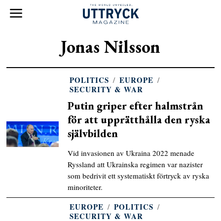
Jonas Nilsson
POLITICS
/
EUROPE
/
SECURITY & WAR
Putin griper efter halmstrån
för att upprätthålla den ryska
självbilden
Vid invasionen av Ukraina 2022 menade
Ryssland att Ukrainska regimen var nazister
som bedrivit ett systematiskt förtryck av ryska
minoriteter.
EUROPE
/
POLITICS
/
SECURITY & WAR