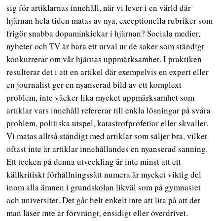
sig för artiklarnas innehåll, när vi lever i en värld där
hjärnan hela tiden matas av nya, exceptionella rubriker som
frigör snabba dopaminkickar i hjärnan? Sociala medier,
nyheter och TV är bara ett urval ur de saker som ständigt
konkurrerar om vår hjärnas uppmärksamhet. I praktiken
resulterar det i att en artikel där exempelvis en expert eller
en journalist ger en nyanserad bild av ett komplext
problem, inte väcker lika mycket uppmärksamhet som
artiklar vars innehåll refererar till enkla lösningar på svåra
problem, politiska utspel, katastrofprofetior eller skvaller.
Vi matas alltså ständigt med artiklar som säljer bra, vilket
oftast inte är artiklar innehållandes en nyanserad sanning.
Ett tecken på denna utveckling är inte minst att ett
källkritiskt förhållningssätt numera är mycket viktig del
inom alla ämnen i grundskolan likväl som på gymnasiet
och universitet. Det går helt enkelt inte att lita på att det
man läser inte är förvrängt, ensidigt eller överdrivet.