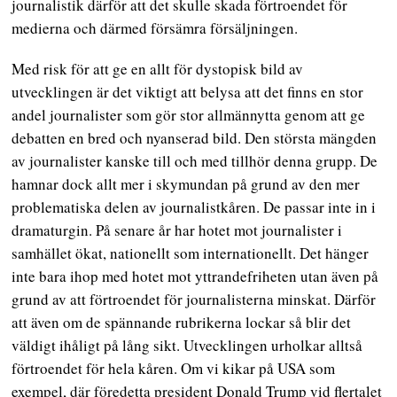
journalistik därför att det skulle skada förtroendet för
medierna och därmed försämra försäljningen.
Med risk för att ge en allt för dystopisk bild av
utvecklingen är det viktigt att belysa att det finns en stor
andel journalister som gör stor allmännytta genom att ge
debatten en bred och nyanserad bild. Den största mängden
av journalister kanske till och med tillhör denna grupp. De
hamnar dock allt mer i skymundan på grund av den mer
problematiska delen av journalistkåren. De passar inte in i
dramaturgin. På senare år har hotet mot journalister i
samhället ökat, nationellt som internationellt. Det hänger
inte bara ihop med hotet mot yttrandefriheten utan även på
grund av att förtroendet för journalisterna minskat. Därför
att även om de spännande rubrikerna lockar så blir det
väldigt ihåligt på lång sikt. Utvecklingen urholkar alltså
förtroendet för hela kåren. Om vi kikar på USA som
exempel, där föredetta president Donald Trump vid flertalet