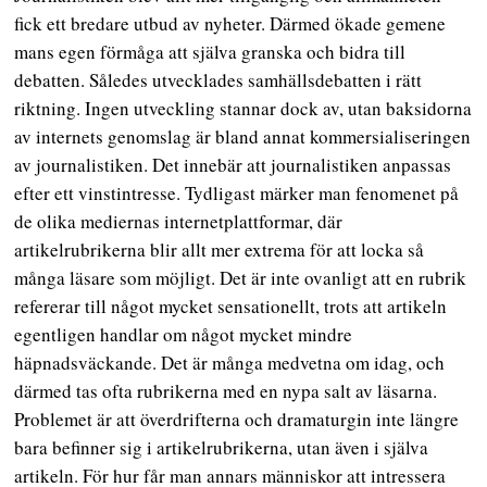
fick ett bredare utbud av nyheter. Därmed ökade gemene
mans egen förmåga att själva granska och bidra till
debatten. Således utvecklades samhällsdebatten i rätt
riktning. Ingen utveckling stannar dock av, utan baksidorna
av internets genomslag är bland annat kommersialiseringen
av journalistiken. Det innebär att journalistiken anpassas
efter ett vinstintresse. Tydligast märker man fenomenet på
de olika mediernas internetplattformar, där
artikelrubrikerna blir allt mer extrema för att locka så
många läsare som möjligt. Det är inte ovanligt att en rubrik
refererar till något mycket sensationellt, trots att artikeln
egentligen handlar om något mycket mindre
häpnadsväckande. Det är många medvetna om idag, och
därmed tas ofta rubrikerna med en nypa salt av läsarna.
Problemet är att överdrifterna och dramaturgin inte längre
bara befinner sig i artikelrubrikerna, utan även i själva
artikeln. För hur får man annars människor att intressera