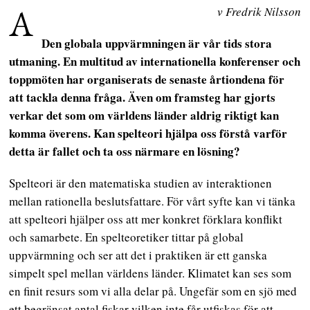
A
v Fredrik Nilsson
Den globala uppvärmningen är vår tids stora
utmaning. En multitud av internationella konferenser och
toppmöten har organiserats de senaste årtiondena för
att tackla denna fråga. Även om framsteg har gjorts
verkar det som om världens länder aldrig riktigt kan
komma överens. Kan spelteori hjälpa oss förstå varför
detta är fallet och ta oss närmare en lösning?
Spelteori är den matematiska studien av interaktionen
mellan rationella beslutsfattare. För vårt syfte kan vi tänka
att spelteori hjälper oss att mer konkret förklara konflikt
och samarbete. En spelteoretiker tittar på global
uppvärmning och ser att det i praktiken är ett ganska
simpelt spel mellan världens länder. Klimatet kan ses som
en finit resurs som vi alla delar på. Ungefär som en sjö med
ett begränsat antal fiskar vilken inte får utfiskas för att