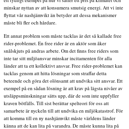
ett tydligt exempel på hur vi sätter ett pris på klimatet och
minskar nyttan av att konsumera smutsig energi. Att vi inte
flyttat vår nashjämvikt än betyder att dessa mekanismer
måste bli fler och hårdare.
Ett annat problem som måste tacklas är det så kallade free
rider-problemet. En free rider är en aktör som åker
snålskjuts på andras arbete. Om det finns free riders som
inte tar sitt miljöansvar minskar incitamenten för alla
länder att ta ett kollektivt ansvar. Free rider-problemet kan
tacklas genom att hitta lösningar som straffar detta
beteende och göra det olönsamt att undvika sitt ansvar. Ett
exempel på en sådan lösning är att krav på lägsta nivåer av
utsläppsminskningar sätts upp, där de som inte uppfyller
kraven bötfälls. Till sist berättar spelteori för oss att
samarbete är nyckeln till att undvika en miljökatastrof. För
att komma till en ny nashjämvikt måste världens länder
känna att de kan lita på varandra. De måste kunna lita på