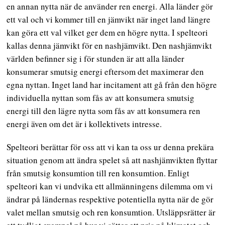
en annan nytta när de använder ren energi. Alla länder gör
ett val och vi kommer till en jämvikt när inget land längre
kan göra ett val vilket ger dem en högre nytta. I spelteori
kallas denna jämvikt för en nashjämvikt. Den nashjämvikt
världen befinner sig i för stunden är att alla länder
konsumerar smutsig energi eftersom det maximerar den
egna nyttan. Inget land har incitament att gå från den högre
individuella nyttan som fås av att konsumera smutsig
energi till den lägre nytta som fås av att konsumera ren
energi även om det är i kollektivets intresse.
Spelteori berättar för oss att vi kan ta oss ur denna prekära
situation genom att ändra spelet så att nashjämvikten flyttar
från smutsig konsumtion till ren konsumtion. Enligt
spelteori kan vi undvika ett allmänningens dilemma om vi
ändrar på ländernas respektive potentiella nytta när de gör
valet mellan smutsig och ren konsumtion. Utsläppsrätter är