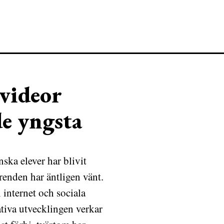
videor
de yngsta
ka elever har blivit
 trenden har äntligen vänt.
 internet och sociala
ativa utvecklingen verkar