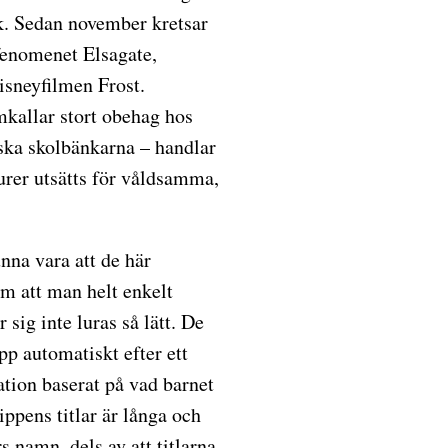
ck. Sedan november kretsar
 fenomenet Elsagate,
isneyfilmen Frost.
allar stort obehag hos
nska skolbänkarna – handlar
gurer utsätts för våldsamma,
nna vara att de här
m att man helt enkelt
 sig inte luras så lätt. De
pp automatiskt efter ett
tion baserat på vad barnet
lippens titlar är långa och
 namn, dels av att titlarna