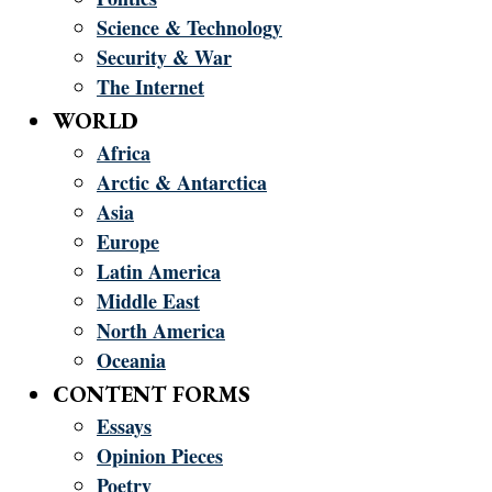
Science & Technology
Security & War
The Internet
WORLD
Africa
Arctic & Antarctica
Asia
Europe
Latin America
Middle East
North America
Oceania
CONTENT FORMS
Essays
Opinion Pieces
Poetry