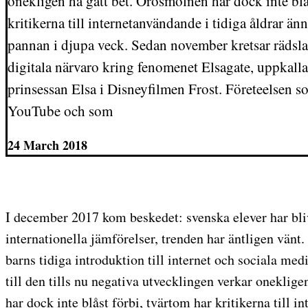
onekligen ha gått bet. Orosmolnen har dock inte blå
kritikerna till internetanvändande i tidiga åldrar än
pannan i djupa veck. Sedan november kretsar rädslan
digitala närvaro kring fenomenet Elsagate, uppkall
prinsessan Elsa i Disneyfilmen Frost. Företeelsen
YouTube och som
24 March 2018
I december 2017 kom beskedet: svenska elever har blivi
internationella jämförelser, trenden har äntligen vän
barns tidiga introduktion till internet och sociala me
till den tills nu negativa utvecklingen verkar oneklig
har dock inte blåst förbi, tvärtom har kritikerna till i