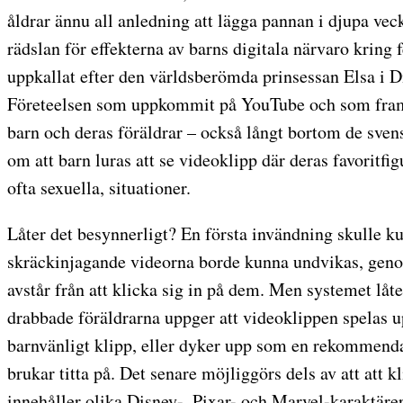
åldrar ännu all anledning att lägga pannan i djupa ve
rädslan för effekterna av barns digitala närvaro kring
uppkallat efter den världsberömda prinsessan Elsa i D
Företeelsen som uppkommit på YouTube och som framk
barn och deras föräldrar – också långt bortom de sve
om att barn luras att se videoklipp där deras favoritfi
ofta sexuella, situationer.
Låter det besynnerligt? En första invändning skulle ku
skräckinjagande videorna borde kunna undvikas, geno
avstår från att klicka sig in på dem. Men systemet låter
drabbade föräldrarna uppger att videoklippen spelas u
barnvänligt klipp, eller dyker upp som en rekommenda
brukar titta på. Det senare möjliggörs dels av att att k
innehåller olika Disney-, Pixar- och Marvel-karaktärers