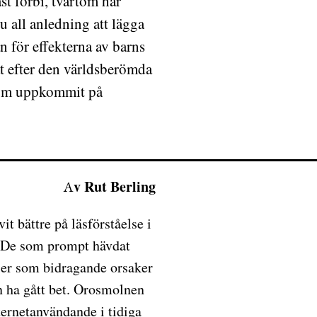
st förbi, tvärtom har
nu all anledning att lägga
 för effekterna av barns
at efter den världsberömda
 som uppkommit på
Av Rut Berling
t bättre på läsförståelse i
t. De som prompt hävdat
dier som bidragande orsaker
en ha gått bet. Orosmolnen
nternetanvändande i tidiga