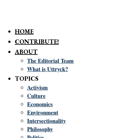
HOME
CONTRIBUTE!
ABOUT
The Editorial Team
What is Uttryck?
TOPICS
Activism
Culture
Economics
Environment
Intersectionality
Philosophy
Politics