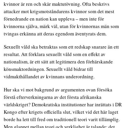
kvinnor är ren och skär maktutövning. Ofta beskrivs
attacker mot krigsmotståndarens kvinnor som det mest
förnedrande en nation kan uppleva – men inte för
kvinnorna själva, märk väl, utan för kvinnornas män som
tvingas erkänna att deras egendom äventyrats dem.
Sexuellt våld ska betraktas som ett redskap snarare än ett
resultat. Att förklara sexuellt våld som en effekt av
nationalism, är ett sätt att legitimera den förhärskande
könsmaktordningen. Sexuellt våld bidrar till
vidmakthållandet av kvinnans underordning.
Hur ska vi mot bakgrund av argumenten ovan försöka
förstå efterverkningarna av det första afrikanska
världskriget? Demokratiska institutioner har inrättats i DR
Kongo efter krigets officiella slut, vilket vid det här laget
borde ha lett till fred om traditionell teori varit tillämplig.
Men glappet mellan teori och verklighet är talande; det