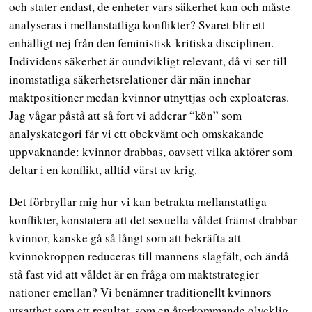
och stater endast, de enheter vars säkerhet kan och måste
analyseras i mellanstatliga konflikter? Svaret blir ett
enhälligt nej från den feministisk-kritiska disciplinen.
Individens säkerhet är oundvikligt relevant, då vi ser till
inomstatliga säkerhetsrelationer där män innehar
maktpositioner medan kvinnor utnyttjas och exploateras.
Jag vågar påstå att så fort vi adderar “kön” som
analyskategori får vi ett obekvämt och omskakande
uppvaknande: kvinnor drabbas, oavsett vilka aktörer som
deltar i en konflikt, alltid värst av krig.
Det förbryllar mig hur vi kan betrakta mellanstatliga
konflikter, konstatera att det sexuella våldet främst drabbar
kvinnor, kanske gå så långt som att bekräfta att
kvinnokroppen reduceras till mannens slagfält, och ändå
stå fast vid att våldet är en fråga om maktstrategier
nationer emellan? Vi benämner traditionellt kvinnors
utsatthet som ett resultat, som en återkommande olycklig