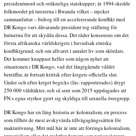
presidentmord och oräkneliga statskupper; år 1994 skedde
folkmordet på tutsierna i Rwanda vilket – mycket
sammanfattat – bidrog till en accelererande konflikt med
DR Kongo vars dåvarande president tog ställning för
hutuerna för att skydda dessa. Det råder konsensus om det
första afrikanska världskrigets i huvudsak etniska
konfliktgrund, och om allvaret i antalet liv som skördats.
Det kommer knappast heller som någon nyhet att
situationen i DR Kongo, vad det långtgående våldet
beträffar, är fortsatt kritisk efter krigets officiella slut.
Under och efter kriget begicks (läs: rapporterades) drygt
250 000 våldtäkter, och så sent som 2015 uppdagades att
FN:s egna styrkor gjort sig skyldiga till sexuella övergrepp.
DR Kongo har en lång historia av kolonialism, en process
som tillhör de mest avskyvärda tillvägagångssätten för
maktutövning. Mitt mål här är inte att förringa kolonialism,
imperialism eller det maktfundament som nationalstaten