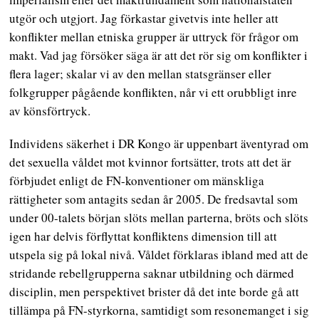
utgör och utgjort. Jag förkastar givetvis inte heller att
konflikter mellan etniska grupper är uttryck för frågor om
makt. Vad jag försöker säga är att det rör sig om konflikter i
flera lager; skalar vi av den mellan statsgränser eller
folkgrupper pågående konflikten, når vi ett orubbligt inre
av könsförtryck.
Individens säkerhet i DR Kongo är uppenbart äventyrad om
det sexuella våldet mot kvinnor fortsätter, trots att det är
förbjudet enligt de FN-konventioner om mänskliga
rättigheter som antagits sedan år 2005. De fredsavtal som
under 00-talets början slöts mellan parterna, bröts och slöts
igen har delvis förflyttat konfliktens dimension till att
utspela sig på lokal nivå. Våldet förklaras ibland med att de
stridande rebellgrupperna saknar utbildning och därmed
disciplin, men perspektivet brister då det inte borde gå att
tillämpa på FN-styrkorna, samtidigt som resonemanget i sig