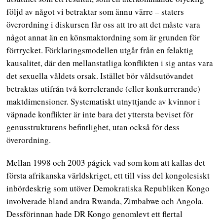
följd av något vi betraktar som ännu värre –
staters
överordning i diskursen får oss att tro att det måste vara
något annat än en könsmaktordning som är grunden för
förtrycket.
Förklaringsmodellen utgår från en felaktig
kausalitet, där den mellanstatliga konflikten i sig antas vara
det sexuella våldets orsak. Istället bör våldsutövandet
betraktas utifrån två korrelerande (eller konkurrerande)
maktdimensioner. Systematiskt utnyttjande av kvinnor i
väpnade konflikter är inte bara det yttersta beviset för
genusstrukturens befintlighet, utan också för dess
överordning.
Mellan 1998 och 2003 pågick vad som kom att kallas det
första afrikanska världskriget, ett till viss del kongolesiskt
inbördeskrig som utöver Demokratiska Republiken Kongo
involverade bland andra Rwanda, Zimbabwe och Angola.
Dessförinnan hade DR Kongo genomlevt ett flertal