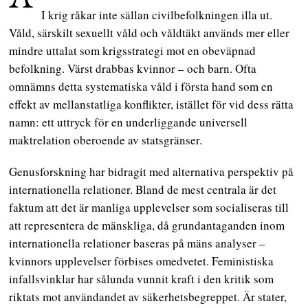
I krig råkar inte sällan civilbefolkningen illa ut.
Våld, särskilt sexuellt våld och våldtäkt används mer eller
mindre uttalat som krigsstrategi mot en obeväpnad
befolkning. Värst drabbas kvinnor – och barn. Ofta
omnämns detta systematiska våld i första hand som en
effekt av mellanstatliga konflikter, istället för vid dess rätta
namn: ett uttryck för en underliggande universell
maktrelation oberoende av statsgränser.
Genusforskning har bidragit med alternativa perspektiv på
internationella relationer. Bland de mest centrala är det
faktum att det är manliga upplevelser som socialiseras till
att representera de mänskliga, då grundantaganden inom
internationella relationer baseras på mäns analyser –
kvinnors upplevelser förbises omedvetet. Feministiska
infallsvinklar har sålunda vunnit kraft i den kritik som
riktats mot användandet av säkerhetsbegreppet. Är stater,