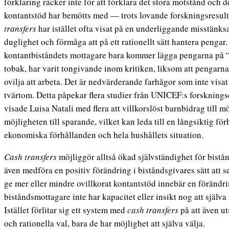
förklaring räcker inte för att förklara det stora motstånd och 
kontantstöd har bemötts med — trots lovande forskningsresul
transfers
har istället ofta visat på en underliggande misstän
duglighet och förmåga att på ett rationellt sätt hantera pengar
kontantbiståndets mottagare bara kommer lägga pengarna på “
tobak, har varit tongivande inom kritiken, liksom att pengarna 
ovilja att arbeta. Det är nedvärderande farhågor som inte visa
tvärtom. Detta påpekar flera studier från UNICEF:s forsknings
visade Luisa Natali med flera att villkorslöst barnbidrag till 
möjligheten till sparande, vilket kan leda till en långsiktig fö
ekonomiska förhållanden och hela hushållets situation.
Cash transfers
möjliggör alltså ökad självständighet för bist
även medföra en positiv förändring i biståndsgivares sätt att s
ge mer eller mindre ovillkorat kontantstöd innebär en förändr
biståndsmottagare inte har kapacitet eller insikt nog att själva
Istället förlitar sig ett system med
cash transfers
på att även u
och rationella val, bara de har möjlighet att själva välja.