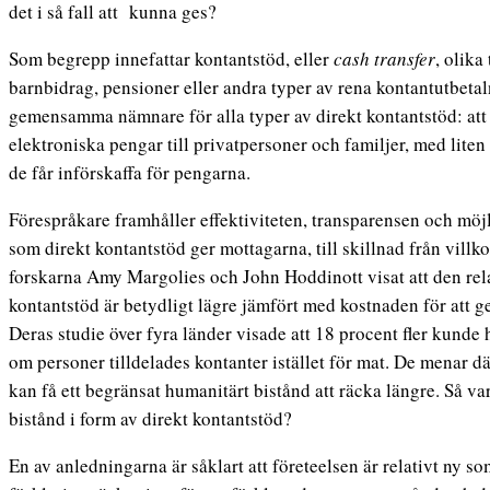
det i så fall att kunna ges?
Som begrepp innefattar kontantstöd, eller
cash transfer
, olika
barnbidrag, pensioner eller andra typer av rena kontantutbetal
gemensamma nämnare för alla typer av direkt kontantstöd: att d
elektroniska pengar till privatpersoner och familjer, med lite
de får införskaffa för pengarna.
Förespråkare framhåller effektiviteten, transparensen och möj
som direkt kontantstöd ger mottagarna, till skillnad från villk
forskarna Amy Margolies och John Hoddinott visat att den rela
kontantstöd är betydligt lägre jämfört med kostnaden för att ge
Deras studie över fyra länder visade att 18 procent fler kunde 
om personer tilldelades kontanter istället för mat. De menar dä
kan få ett begränsat humanitärt bistånd att räcka längre. Så va
bistånd i form av direkt kontantstöd?
En av anledningarna är såklart att företeelsen är relativt ny