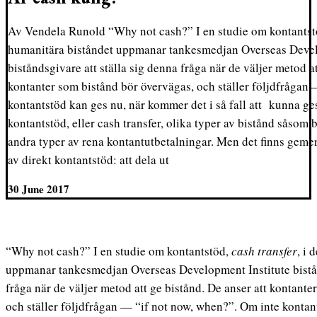
Av Vendela Runold “Why not cash?” I en studie om kontantstöd
humanitära biståndet uppmanar tankesmedjan Overseas Devel
biståndsgivare att ställa sig denna fråga när de väljer metod at
kontanter som bistånd bör övervägas, och ställer följdfrågan
kontantstöd kan ges nu, när kommer det i så fall att kunna g
kontantstöd, eller cash transfer, olika typer av bistånd såsom 
andra typer av rena kontantutbetalningar. Men det finns gem
av direkt kontantstöd: att dela ut
30 June 2017
“Why not cash?” I en studie om kontantstöd,
cash transfer
, i 
uppmanar tankesmedjan Overseas Development Institute bistån
fråga när de väljer metod att ge bistånd. De anser att kontant
och ställer följdfrågan — “if not now, when?”. Om inte konta