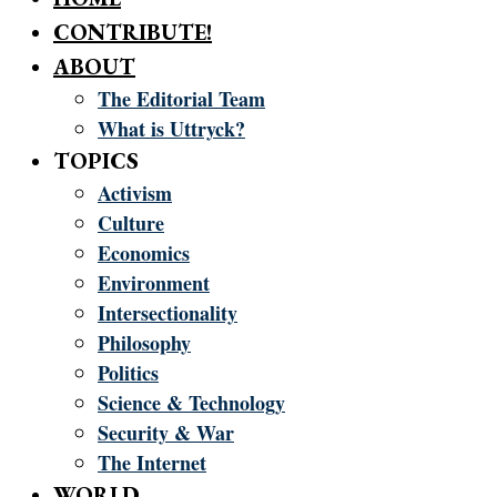
CONTRIBUTE!
ABOUT
The Editorial Team
What is Uttryck?
TOPICS
Activism
Culture
Economics
Environment
Intersectionality
Philosophy
Politics
Science & Technology
Security & War
The Internet
WORLD