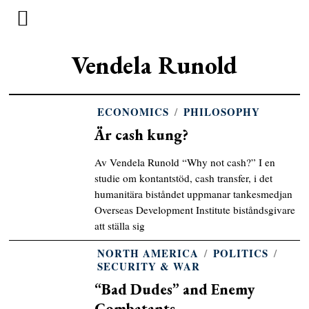
Vendela Runold
ECONOMICS
/
PHILOSOPHY
Är cash kung?
Av Vendela Runold “Why not cash?” I en
studie om kontantstöd, cash transfer, i det
humanitära biståndet uppmanar tankesmedjan
Overseas Development Institute biståndsgivare
att ställa sig
NORTH AMERICA
/
POLITICS
/
SECURITY & WAR
“Bad Dudes” and Enemy
Combatants