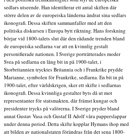
sedlars utseende. Han identifierar ett antal skiften där
större delen av de europeiska länderna ändrat sina sedlars
ikonografi. Dessa skiften sammanfaller med att den
politiska diskursen i Europa bytt riktning. Hans forskning
börjar vid 1800-talets slut där den rådande trenden bland
de europeiska sedlarna var att en kvinnlig gestalt
personifierade nationen. I Sverige porträtterades moder
Svea på sedlarna en lång bit in på 1900-talet, i
Storbritannien trycktes Britannia och i Frankrike prydde
Marianne, symbolen för Frankrike, sedlarna. En bit in på
1900-talet, efter världskrigen, sker ett skifte i sedlarnas
ikonografi. Dessa kvinnliga gestalter byts då ut mot
representanter för statsmakten, där främst kungar och
presidenter trycks på valörerna. I Sverige pryder bland
annat Gustav Vasa och Gustaf II Adolf våra papperslappar
under denna period. Detta skifte kopplar Hymans ihop med
att bilden av nationalstaten förändras från det sena 1800-