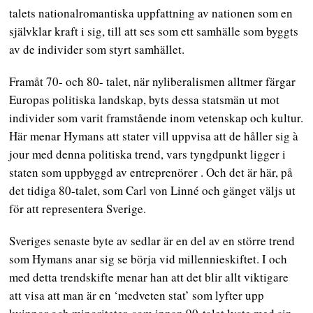
talets nationalromantiska uppfattning av nationen som en
självklar kraft i sig, till att ses som ett samhälle som byggts
av de individer som styrt samhället.
Framåt 70- och 80- talet, när nyliberalismen alltmer färgar
Europas politiska landskap, byts dessa statsmän ut mot
individer som varit framstående inom vetenskap och kultur.
Här menar Hymans att stater vill uppvisa att de håller sig à
jour med denna politiska trend, vars tyngdpunkt ligger i
staten som uppbyggd av entreprenörer . Och det är här, på
det tidiga 80-talet, som Carl von Linné och gänget väljs ut
för att representera Sverige.
Sveriges senaste byte av sedlar är en del av en större trend
som Hymans anar sig se börja vid millennieskiftet. I och
med detta trendskifte menar han att det blir allt viktigare
att visa att man är en ‘medveten stat’ som lyfter upp