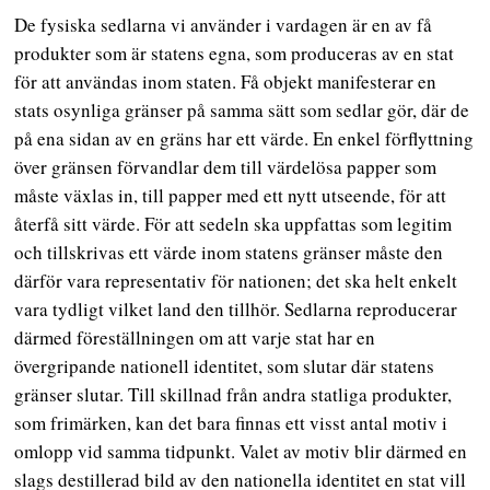
De fysiska sedlarna vi använder i vardagen är en av få
produkter som är statens egna, som produceras av en stat
för att användas inom staten. Få objekt manifesterar en
stats osynliga gränser på samma sätt som sedlar gör, där de
på ena sidan av en gräns har ett värde. En enkel förflyttning
över gränsen förvandlar dem till värdelösa papper som
måste växlas in, till papper med ett nytt utseende, för att
återfå sitt värde. För att sedeln ska uppfattas som legitim
och tillskrivas ett värde inom statens gränser måste den
därför vara representativ för nationen; det ska helt enkelt
vara tydligt vilket land den tillhör. Sedlarna reproducerar
därmed föreställningen om att varje stat har en
övergripande nationell identitet, som slutar där statens
gränser slutar. Till skillnad från andra statliga produkter,
som frimärken, kan det bara finnas ett visst antal motiv i
omlopp vid samma tidpunkt. Valet av motiv blir därmed en
slags destillerad bild av den nationella identitet en stat vill