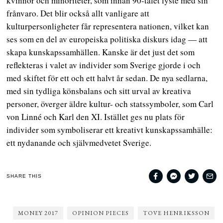
kvinnor och minoriteter, som innan 90-talet lyste med sin
frånvaro. Det blir också allt vanligare att
kulturpersonligheter får representera nationen, vilket kan
ses som en del av europeiska politiska diskurs idag — att
skapa kunskapssamhällen. Kanske är det just det som
reflekteras i valet av individer som Sverige gjorde i och
med skiftet för ett och ett halvt år sedan. De nya sedlarna,
med sin tydliga könsbalans och sitt urval av kreativa
personer, överger äldre kultur- och statssymboler, som Carl
von Linné och Karl den XI. Istället ges nu plats för
individer som symboliserar ett kreativt kunskapssamhälle:
ett nydanande och självmedvetet Sverige.
SHARE THIS
MONEY 2017
OPINION PIECES
TOVE HENRIKSSON