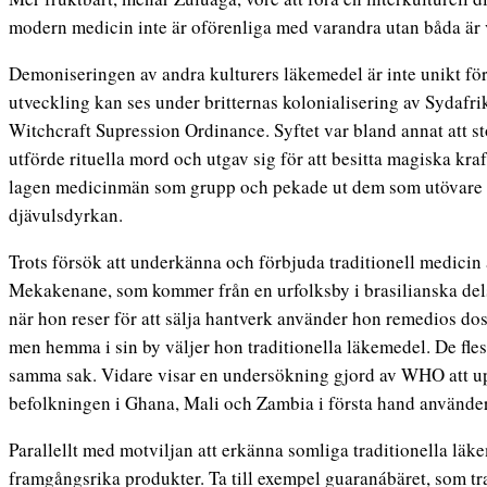
modern medicin inte är oförenliga med varandra utan båda är 
Demoniseringen av andra kulturers läkemedel är inte unikt fö
utveckling kan ses under britternas kolonialisering av Sydafr
Witchcraft Supression Ordinance. Syftet var bland annat att 
utförde rituella mord och utgav sig för att besitta magiska kraf
lagen medicinmän som grupp och pekade ut dem som utövare 
djävulsdyrkan.
Trots försök att underkänna och förbjuda traditionell medicin
Mekakenane, som kommer från en urfolksby i brasilianska dels
när hon reser för att sälja hantverk använder hon remedios dos
men hemma i sin by väljer hon traditionella läkemedel. De flest
samma sak. Vidare visar en undersökning gjord av WHO att upp
befolkningen i Ghana, Mali och Zambia i första hand använder
Parallellt med motviljan att erkänna somliga traditionella läk
framgångsrika produkter. Ta till exempel guaranábäret, som trad