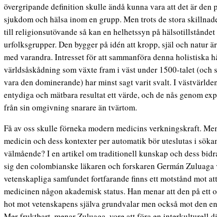
övergripande definition skulle ändå kunna vara att det är den 
sjukdom och hälsa inom en grupp. Men trots de stora skillnadern
till religionsutövande så kan en helhetssyn på hälsotillstån
urfolksgrupper. Den bygger på idén att kropp, själ och natur 
med varandra. Intresset för att sammanföra denna holistiska 
världsåskådning som växte fram i väst under 1500-talet (och 
vara den dominerande) har minst sagt varit svalt. I västvärlde
entydiga och mätbara resultat ett värde, och de nås genom exp
från sin omgivning snarare än tvärtom.
Få av oss skulle förneka modern medicins verkningskraft. Men 
medicin och dess kontexter per automatik bör uteslutas i sökan
välmående? I en artikel om traditionell kunskap och dess bidr
sig den colombianske läkaren och forskaren Germán Zuluaga v
vetenskapliga samfundet fortfarande finns ett motstånd mot att 
medicinen någon akademisk status. Han menar att den på ett orä
hot mot vetenskapens själva grundvalar men också mot den ens
Mer fruktbart, menar Zuluaga, vore att föra en interkulturell di