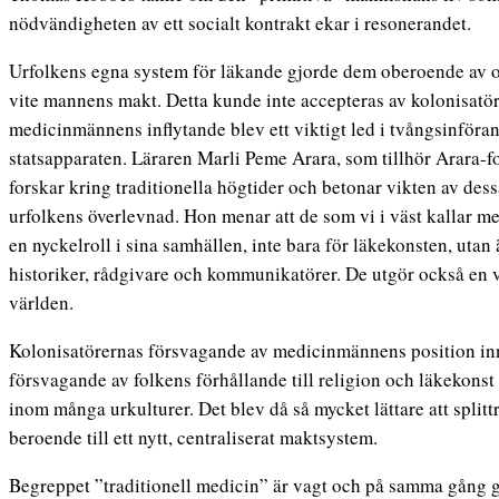
nödvändigheten av ett socialt kontrakt ekar i resonerandet.
Urfolkens egna system för läkande gjorde dem oberoende av 
vite mannens makt. Detta kunde inte accepteras av kolonisatö
medicinmännens inflytande blev ett viktigt led i tvångsinföra
statsapparaten. Läraren Marli Peme Arara, som tillhör Arara-fo
forskar kring traditionella högtider och betonar vikten av des
urfolkens överlevnad. Hon menar att de som vi i väst kallar 
en nyckelroll i sina samhällen, inte bara för läkekonsten, utan 
historiker, rådgivare och kommunikatörer. De utgör också en vi
världen.
Kolonisatörernas försvagande av medicinmännens position inn
försvagande av folkens förhållande till religion och läkekonst 
inom många urkulturer. Det blev då så mycket lättare att splitt
beroende till ett nytt, centraliserat maktsystem.
Begreppet ”traditionell medicin” är vagt och på samma gång 