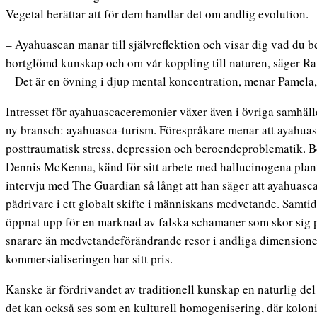
Vegetal berättar att för dem handlar det om andlig evolution.
– Ayahuascan manar till självreflektion och visar dig vad du
bortglömd kunskap och om vår koppling till naturen, säger Ra
– Det är en övning i djup mental koncentration, menar Pamela,
Intresset för ayahuascaceremonier växer även i övriga samhälle
ny bransch: ayahuasca-turism. Förespråkare menar att ayahua
posttraumatisk stress, depression och beroendeproblematik. B
Dennis McKenna, känd för sitt arbete med hallucinogena plant
intervju med The Guardian så långt att han säger att ayahuasca
pådrivare i ett globalt skifte i människans medvetande. Samti
öppnat upp för en marknad av falska schamaner som skor sig p
snarare än medvetandeförändrande resor i andliga dimensione
kommersialiseringen har sitt pris.
Kanske är fördrivandet av traditionell kunskap en naturlig de
det kan också ses som en kulturell homogenisering, där kolon