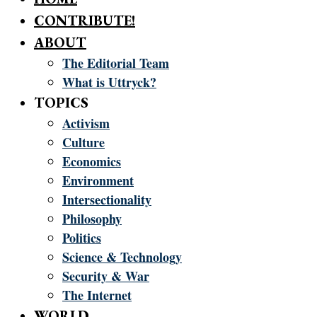
CONTRIBUTE!
ABOUT
The Editorial Team
What is Uttryck?
TOPICS
Activism
Culture
Economics
Environment
Intersectionality
Philosophy
Politics
Science & Technology
Security & War
The Internet
WORLD