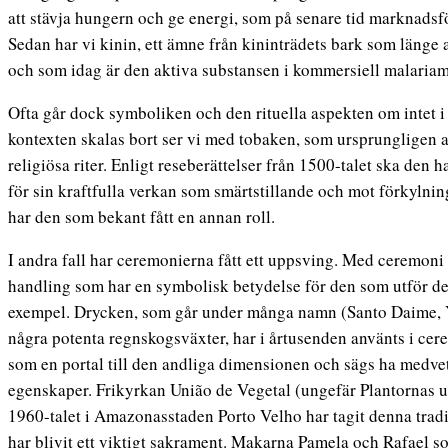
att stävja hungern och ge energi, som på senare tid marknadsf
Sedan har vi kinin, ett ämne från kininträdets bark som länge 
och som idag är den aktiva substansen i kommersiell malariam
Ofta går dock symboliken och den rituella aspekten om intet 
kontexten skalas bort ser vi med tobaken, som ursprungligen 
religiösa riter. Enligt reseberättelser från 1500-talet ska den h
för sin kraftfulla verkan som smärtstillande och mot förkylni
har den som bekant fått en annan roll.
I andra fall har ceremonierna fått ett uppsving. Med ceremon
handling som har en symbolisk betydelse för den som utför de
exempel. Drycken, som går under många namn (Santo Daime, Y
några potenta regnskogsväxter, har i årtusenden använts i c
som en portal till den andliga dimensionen och sägs ha medv
egenskaper. Frikyrkan União de Vegetal (ungefär Plantornas 
1960-talet i Amazonasstaden Porto Velho har tagit denna tradi
har blivit ett viktigt sakrament. Makarna Pamela och Rafael