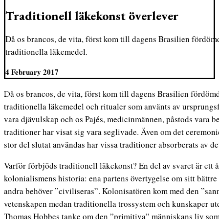
Traditionell läkekonst överlever
Då os brancos, de vita, först kom till dagens Brasilien fördömd
traditionella läkemedel.
4 February 2017
Då os brancos, de vita, först kom till dagens Brasilien fördömdes och i vissa fall förbjöds
traditionella läkemedel och ritualer som använts av ursprungsfo
vara djävulskap och os Pajés, medicinmännen, påstods vara b
traditioner har visat sig vara seglivade. Även om det ceremonie
stor del slutat användas har vissa traditioner absorberats av de
Varför förbjöds traditionell läkekonst? En del av svaret är et
kolonialismens historia: ena partens övertygelse om sitt bättre
andra behöver ”civiliseras”. Kolonisatören kom med den ”san
vetenskapen medan traditionella trossystem och kunskaper ut
Thomas Hobbes tanke om den ”primitiva” människans liv som ”