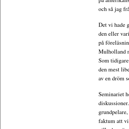
och så jag fr
Det vi hade g
den eller var
på föreläsni
Mulholland m
Som tidigare
den mest libe
av en dröm s
Seminariet h
diskussioner
grundpelare, 
faktum att vi