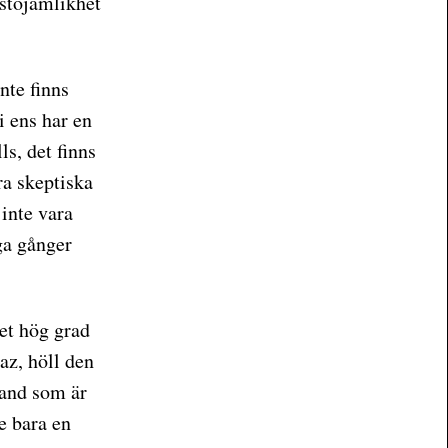
stojämlikhet
nte finns
vi ens har en
ls, det finns
ara skeptiska
inte vara
ga gånger
et hög grad
az, höll den
land som är
e bara en