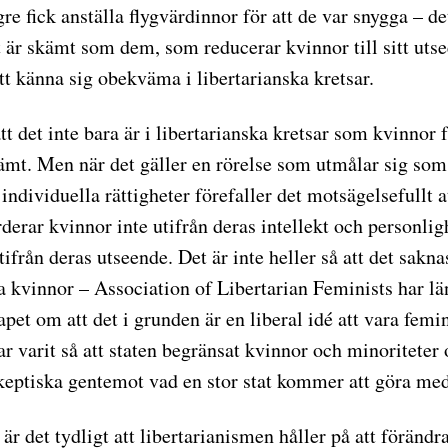
re fick anställa flygvärdinnor för att de var snygga – d
et är skämt som dem, som reducerar kvinnor till sitt ut
tt känna sig obekväma i libertarianska kretsar.
att det inte bara är i libertarianska kretsar som kvinnor 
kämt. Men när det gäller en rörelse som utmålar sig som
ndividuella rättigheter förefaller det motsägelsefullt 
derar kvinnor inte utifrån deras intellekt och personli
tifrån deras utseende. Det är inte heller så att det sakna
a kvinnor – Association of Libertarian Feminists har lä
pet om att det i grunden är en liberal idé att vara femini
har varit så att staten begränsat kvinnor och minoriteter
skeptiska gentemot vad en stor stat kommer att göra me
är det tydligt att libertarianismen håller på att förändra