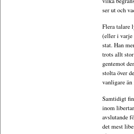
vilka begrän
ser ut och va
Flera talare 
(eller i varje
stat. Han men
trots allt st
gentemot den.
stolta över d
vanligare än 
Samtidigt fi
inom liberta
avslutande fö
det mest libe