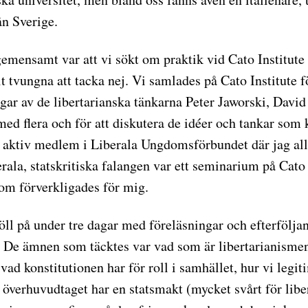
ån Sverige.
emensamt var att vi sökt om praktik vid Cato Institute 
it tvungna att tacka nej. Vi samlades på Cato Institute f
ngar av de libertarianska tänkarna Peter Jaworski, Davi
ed flera och för att diskutera de idéer och tankar som
 aktiv medlem i Liberala Ungdomsförbundet där jag allt
rala, statskritiska falangen var ett seminarium på Cato I
om förverkligades för mig.
öll på under tre dagar med föreläsningar och efterfölja
. De ämnen som täcktes var vad som är libertarianisme
vad konstitutionen har för roll i samhället, hur vi legit
 överhuvudtaget har en statsmakt (mycket svårt för liber