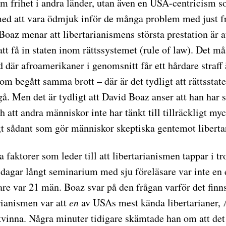
m frihet i andra länder, utan även en USA-centricism 
ed att vara ödmjuk inför de många problem med just f
Boaz menar att libertarianismens största prestation är 
tt få in staten inom rättssystemet (rule of law). Det må
d där afroamerikaner i genomsnitt får ett hårdare straff 
m begått samma brott – där är det tydligt att rättsstat
gå. Men det är tydligt att David Boaz anser att han har s
 att andra människor inte har tänkt till tillräckligt myc
gt sådant som gör människor skeptiska gentemot libert
ra faktorer som leder till att libertarianismen tappar i t
e dagar långt seminarium med sju föreläsare var inte en
are var 21 män. Boaz svar på den frågan varför det finn
rianismen var att
en
av USAs mest kända libertarianer,
 kvinna. Några minuter tidigare skämtade han om att det