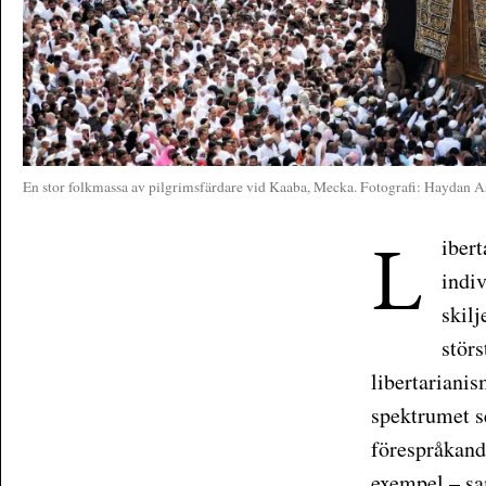
En stor folkmassa av pilgrimsfärdare vid Kaaba, Mecka. Fotografi: Haydan 
L
iber
indiv
skilj
störs
libertarianis
spektrumet s
förespråkande
exempel – sam