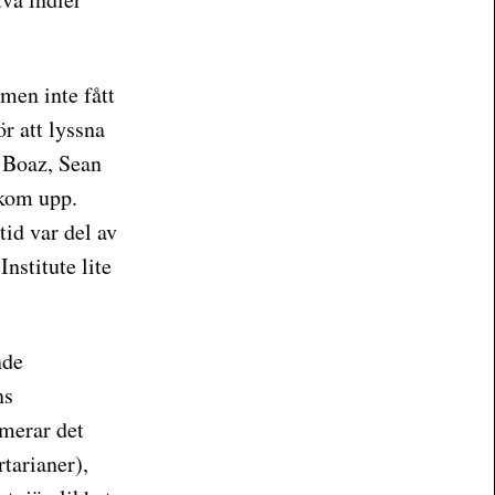
men inte fått
ör att lyssna
d Boaz, Sean
 kom upp.
id var del av
nstitute lite
nde
ns
imerar det
tarianer),