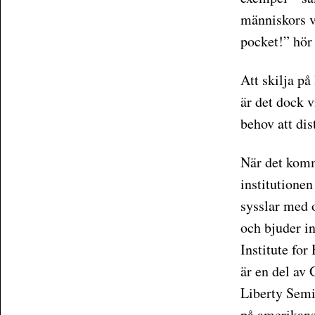
människors v
pocket!” hör 
Att skilja på
är det dock v
behov att dis
När det komm
institutione
sysslar med 
och bjuder i
Institute fo
är en del av
Liberty Semin
på amerikansk