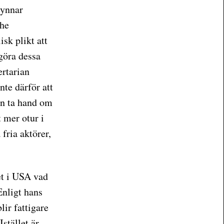
gynnar
the
sk plikt att
 göra dessa
ertarian
nte därför att
an ta hand om
t mer otur i
 fria aktörer,
et i USA vad
Enligt hans
lir fattigare
stället är