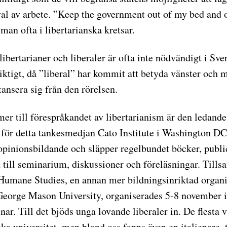
al av arbete. ”Keep the government out of my bed and 
man ofta i libertarianska kretsar.
 libertarianer och liberaler är ofta inte nödvändigt i Sv
iktigt, då ”liberal” har kommit att betyda vänster och m
tansera sig från den rörelsen.
er till förespråkandet av libertarianism är den ledande
n för detta tankesmedjan Cato Institute i Washington DC
opinionsbildande och släpper regelbundet böcker, public
n till seminarium, diskussioner och föreläsningar. Til
r Humane Studies, en annan mer bildningsinriktad organ
 George Mason University, organiserades 5-8 november i
ar. Till det bjöds unga lovande liberaler in. De flesta 
a universitet, men bland oss fanns även en italienare, 