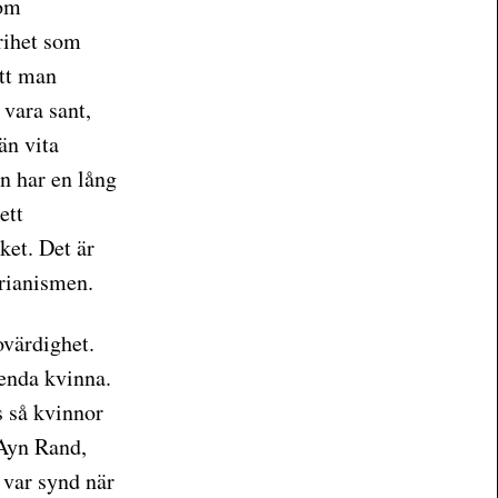
som
rihet som
att man
 vara sant,
än vita
en har en lång
ett
ket. Det är
arianismen.
rovärdighet.
 enda kvinna.
s så kvinnor
 Ayn Rand,
 var synd när