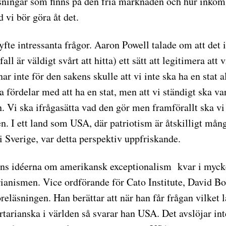
sningar som finns på den fria marknaden och hur inkom
d vi bör göra åt det.
lyfte intressanta frågor. Aaron Powell talade om att det i
 fall är väldigt svårt att hitta) ett sätt att legitimera att 
ar inte för den sakens skulle att vi inte ska ha en stat al
ora fördelar med att ha en stat, men att vi ständigt ska v
 Vi ska ifrågasätta vad den gör men framförallt ska vi 
en. I ett land som USA, där patriotism är åtskilligt mån
i Sverige, var detta perspektiv uppfriskande.
nns idéerna om amerikansk exceptionalism kvar i myck
rianismen. Vice ordförande för Cato Institute, David Bo
reläsningen. Han berättar att när han får frågan vilket 
rtarianska i världen så svarar han USA. Det avslöjar int