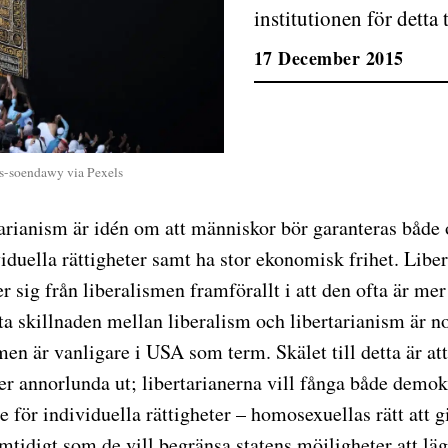
institutionen för dett
17 December 2015
As-soendawy via Pexels
tarianism är idén om att människor bör garanteras både
iduella rättigheter samt ha stor ekonomisk frihet. Libe
er sig från liberalismen framförallt i att den ofta är me
ta skillnaden mellan liberalism och libertarianism är n
men är vanligare i USA som term. Skälet till detta är att
er annorlunda ut; libertarianerna vill fånga både demok
 för individuella rättigheter – homosexuellas rätt att gif
tidigt som de vill begränsa statens möjligheter att läg