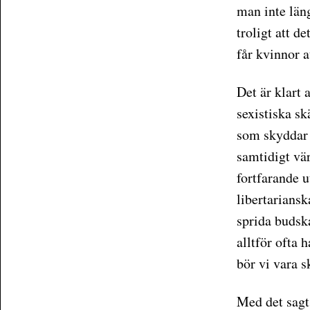
man inte läng
troligt att d
får kvinnor a
Det är klart 
sexistiska s
som skyddar i
samtidigt vär
fortfarande u
libertariansk
sprida budska
alltför ofta 
bör vi vara 
Med det sagt 