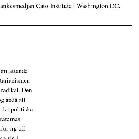
a tankesmedjan Cato Institute i Washington DC.
 omfattande
rtarianismen
r radikal. Den
og ändå att
 det politiska
raternas
ta sig till
ga sig i