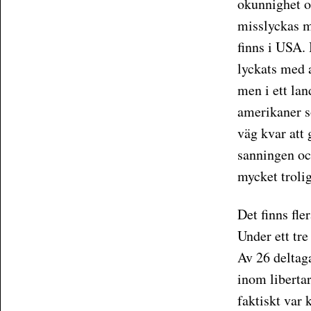
okunnighet o
misslyckas m
finns i USA. 
lyckats med a
men i ett lan
amerikaner so
väg kvar att 
sanningen och
mycket troli
Det finns fle
Under ett tr
Av 26 deltag
inom liberta
faktiskt var