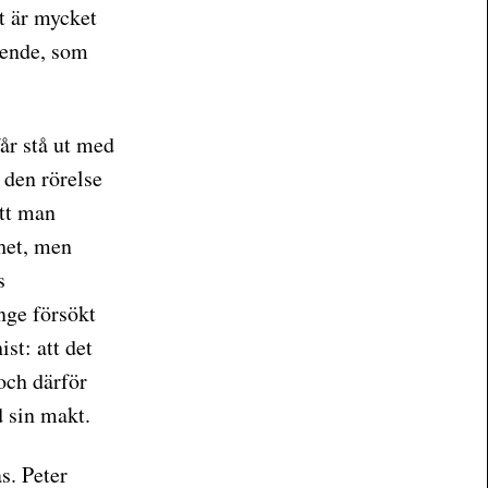
et är mycket
seende, som
får stå ut med
 den rörelse
att man
ghet, men
s
nge försökt
st: att det
 och därför
d sin makt.
s. Peter