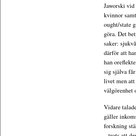
Jaworski vid
kvinnor samt
ought/state g
göra. Det bet
saker: sjukvå
därför att ha
han oreflekte
sig själva får
livet men att 
välgörenhet o
Vidare talad
gäller inkoms
forskning stä
– trots att d