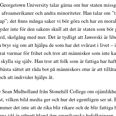
 Georgetown University talar gärna om hur staten miss
 afroamerikaner och andra minoriteter. Han talar om ”
ap”; det finns många saker vi bör göra och har en morali
yder inte för den sakens skull att det är staten som bör
rd, skolgång med mer. Det är tydligt att Jaworski är lib
n bryr sig om att hjälpa de som har det svårast i livet – i
rat vurmar för frihet och tror att människor som inte k
 skylla sig själv
.
Han tror att folk som är fattiga har haf
bästa sättet att råda bot på människors otur är att tillåta
ch att individer hjälps åt.
e Sean Mulholland från Stonehill College om ojämlikh
t, vilken bild media ger och hur det egentligen ser ut. 
mmer det inte att de rika blir rikare och de blir fattiga b
enna idé är utbrett bland den amerikanska befolkningen. I