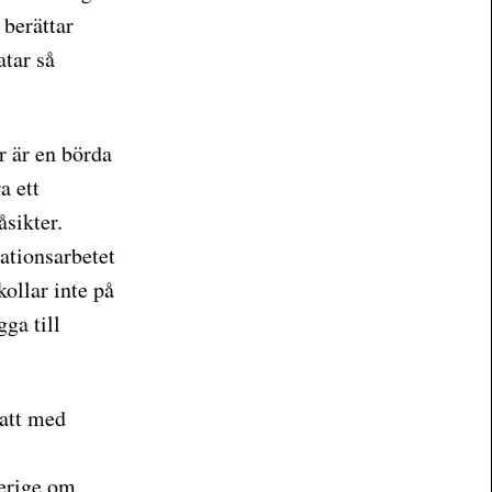
 berättar
atar så
r är en börda
a ett
åsikter.
ationsarbetet
ollar inte på
ga till
satt med
verige om