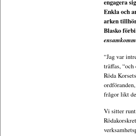
engagera si
Enkla och a
arken tillhö
Blasko förbi
ensamkomma
“Jag var intr
träffas, “och
Röda Korsets
ordföranden,
frågor likt d
Vi sitter run
Rödakorskret
verksamhetsp