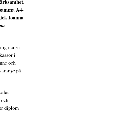
märksamhet.
ygsamma A4-
gick Ioanna
lpa
 mig när vi
kassör i
enne och
svarar
ja
på
salas
 och
er diplom