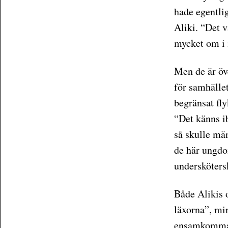
hade egentli
Aliki. “Det v
mycket om i
Men de är öv
för samhället
begränsat fly
“Det känns i
så skulle män
de här ungdom
undersköters
Både Alikis 
läxorna”, min
ensamkommand