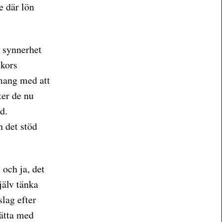
e där lön
i synnerhet
skors
mang med att
er de nu
d.
h det stöd
och ja, det
jälv tänka
slag efter
sätta med