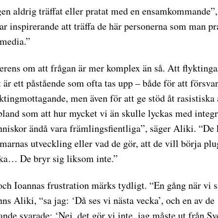
gen aldrig träffat eller pratat med en ensamkommande”,
ar inspirerande att träffa de här personerna som man pr
 media.”
erens om att frågan är mer komplex än så. Att flyktinga
 är ett påstående som ofta tas upp – både för att försvar
ktingmottagande, men även för att ge stöd åt rasistiska 
bland som att hur mycket vi än skulle lyckas med integr
niskor ändå vara främlingsfientliga”, säger Aliki. “De k
arnas utveckling eller vad de gör, att de vill börja plug
ka… De bryr sig liksom inte.”
och Ioannas frustration märks tydligt. “En gång när vi 
ns Aliki, “sa jag: ‘Då ses vi nästa vecka’, och en av de
e svarade: ‘Nej, det gör vi inte, jag måste ut från S