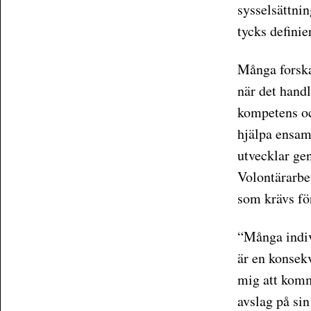
sysselsättnin
tycks definie
Många forskar
när det hand
kompetens oc
hjälpa ensam
utvecklar ge
Volontärarbe
som krävs för
“Många indiv
är en konsekv
mig att komma
avslag på sin