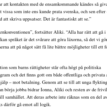
ar att kontakten med de ensamkommande kändes så giva
t vissa som inte ens kunde prata svenska, och sen efter 
tt skriva uppsatser. Det är fantastiskt att se.”
arnkonventionen”, fortsätter Aliki. “Alla har rätt att gå 
an språket är det svårare att göra läxorna, så det vi gör
rna att på något sätt få lite bättre möjligheter till ett fo
tion som barns rättigheter står ofta högt på politiska
gram och det finns gott om både offentliga och privata
jälp – mot betalning. Genom att se till att unga flykting
n börja jobba bidrar Ionna, Aliki och resten av de frivil
ill samhället. Att deras arbete inte räknas som en del av
s därför gå emot all logik.