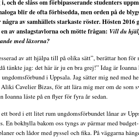
g i, och de slåss om förbipasserande studenters upp
naloga blir de ofta förbisedda, men orden på de bl
r några av samhällets starkaste röster. Hösten 2016 
 en av anslagstavlorna och mötte frågan:
Vill du hjä
nde med läxorna?
esserad av att hjälpa till på olika sätt”, berättar hon för
 då tänkte jag: det här är ju en bra grej!” Idag är Ioanna 
 ungdomsförbund i Uppsala. Jag sätter mig ned med h
 Aliki Cavelier Bizas, för att lära mig mer om de som 
en Ioanna läste på en flyer för fyra år sedan.
t ett bord i ett litet rum ungdomsförbundet lånar av Upp
s. En bokhylla bakom oss tyngs av pärmar med budget-
laner och lådor med pyssel och fika. På väggarna häng