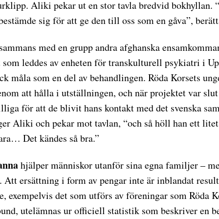
rklipp. Aliki pekar ut en stor tavla bredvid bokhyllan. 
estämde sig för att ge den till oss som en gåva”, berät
llsammans med en grupp andra afghanska ensamkommand
t som leddes av enheten för transkulturell psykiatri i Up
ick måla som en del av behandlingen. Röda Korsets u
genom att hålla i utställningen, och när projektet var slut
illiga för att de blivit hans kontakt med det svenska sa
ger Aliki och pekar mot tavlan, “och så höll han ett litet
ra… Det kändes så bra.”
oanna
hjälper människor utanför sina egna familjer – me
t. Att ersättning i form av pengar inte är inblandat result
ete, exempelvis det som utförs av föreningar som Röda K
nd, utelämnas ur officiell statistik som beskriver en b