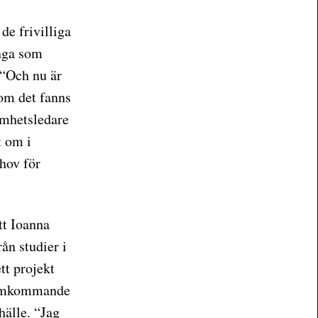
de frivilliga
nga som
 “Och nu är
om det fanns
samhetsledare
t om i
hov för
tt Ioanna
ån studier i
tt projekt
nsamkommande
hälle. “Jag