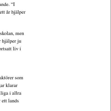
nde. “I
ett år hjälper
i skolan, men
 hjälper ju
rtsatt liv i
 aktörer som
ar klarar
liga i allra
 ett lands