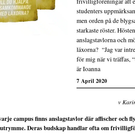
frivilligföreningar att
studenters uppmärksamh
men orden på de blygs
starkaste röster. Höst
anslagstavlorna och m
läxorna? “Jag var intres
för mig när vi träffas, 
är Ioanna
7 April 2020
v Kari
varje campus finns anslagstavlor där affischer och fl
utrymme. Deras budskap handlar ofta om frivilligfö