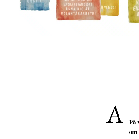
A
På 
om 