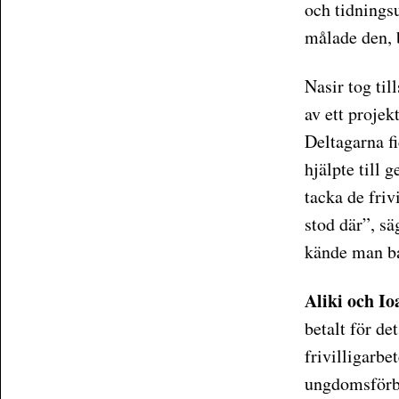
och tidningsu
målade den, b
Nasir tog ti
av ett projek
Deltagarna f
hjälpte till 
tacka de friv
stod där”, sä
kände man ba
Aliki och I
betalt för de
frivilligarb
ungdomsförbu