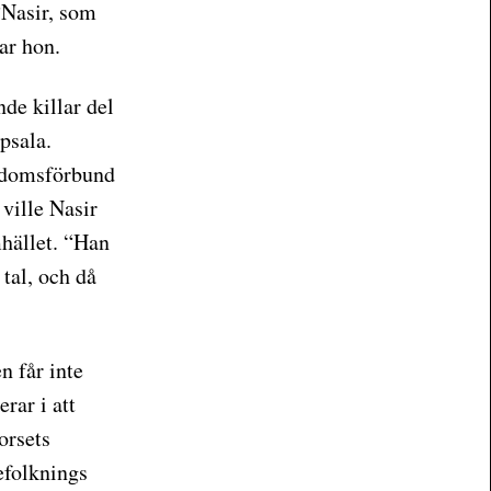
“Nasir, som
tar hon.
e killar del
psala.
ngdomsförbund
 ville Nasir
mhället. “Han
 tal, och då
n får inte
erar i att
orsets
efolknings