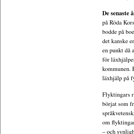
De senaste 
på Röda Kors
bodde på boe
det kanske e
en punkt då a
för läxhjälp
kommunen. Et
läxhjälp på 
Flyktingars r
börjat som f
språkvetenska
om flyktinga
– och synligh