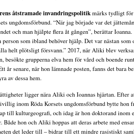
årens åtstramade invandringspolitik
märks tydligt för 
ets ungdomsförbund. “När jag började var det jättemå
ndet och man hjälpte flera åt gången”, berättar Ioanna.
n person som ibland behöver hjälp. Det var nästan som 
lla helt plötsligt försvann.” 2017, när Aliki blev verk
en, besökte grupperna elva hem för vård och boende run
t år senare, när hon lämnade posten, fanns det bara be
fyra av dessa hem.
ättigheter ligger nära Aliki och Ioannas hjärtan. Efter a
rivillig inom Röda Korsets ungdomsförbund bytte hon fr
p till kulturgeografi, och idag är hon doktorand inom e
r. Både hon och Aliki hoppas att deras arbete med e
eten det leder till – bidrar till ett mindre rasistiskt sam