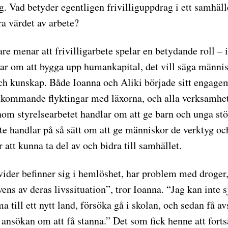
g. Vad betyder egentligen frivilliguppdrag i ett samhäll
ra värdet av arbete?
e menar att frivilligarbete spelar en betydande roll – 
lar om att bygga upp humankapital, det vill säga männi
h kunskap. Både Ioanna och Aliki började sitt engage
kommande flyktingar med läxorna, och alla verksamhet
nom styrelsearbetet handlar om att ge barn och unga stö
te handlar på så sätt om att ge människor de verktyg oc
 att kunna ta del av och bidra till samhället.
ider befinner sig i hemlöshet, har problem med droger, 
ens av deras livssituation”, tror Ioanna. “Jag kan inte s
 till ett nytt land, försöka gå i skolan, och sedan få av
 ansökan om att få stanna.” Det som fick henne att fort