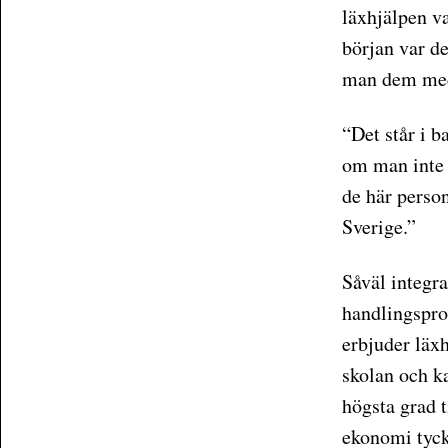
läxhjälpen v
början var de
man dem med a
“Det står i b
om man inte k
de här persone
Sverige.”
Såväl integra
handlingspro
erbjuder läxh
skolan och ka
högsta grad t
ekonomi tyck