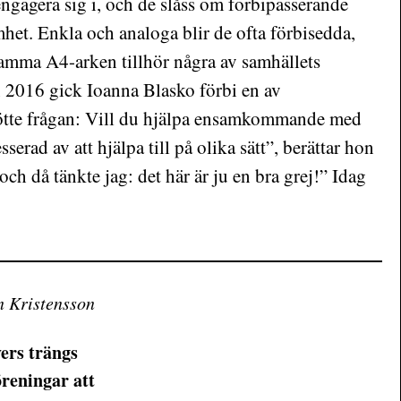
 engagera sig i, och de slåss om förbipasserande
et. Enkla och analoga blir de ofta förbisedda,
amma A4-arken tillhör några av samhällets
en 2016 gick Ioanna Blasko förbi en av
ötte frågan: Vill du hjälpa ensamkommande med
serad av att hjälpa till på olika sätt”, berättar hon
“och då tänkte jag: det här är ju en bra grej!” Idag
n Kristensson
yers trängs
reningar att