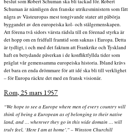
beslut som Robert Schuman ska bli tackad för. Robert
Schuman är nämligen den franske utrikesministern som fått
några av Västeuropas mest tongivande stater att påbörja
byggandet av den europeiska kol- och stålgemenskapen.
Att förena två sidors värsta rädsla till en förenad styrka är
det hopp om en fridfull framtid som saknas i Europa. Detta
är tydligt, i och med det faktum att Frankrike och Tyskland
haft en betydande påverkan i de konfliktfyllda tider som
präglat vår gemensamma europeiska historia. Ibland krävs
det bara en enda drömmare för att idé ska bli till verklighet
– för Europa räckte det med en fransk visionär.
Rom, 25 mars 1957
“We hope to see a Europe where men of every country will
think of being a European as of belonging to their native
land, and … wherever they go in this wide domain … will
truly feel, ‘Here I am at home’.”
–
Winston Churchill