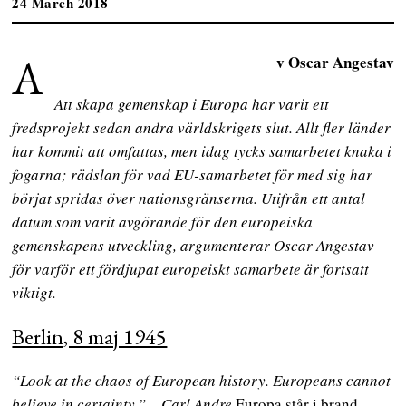
24 March 2018
A
v Oscar Angestav
Att skapa gemenskap i Europa har varit ett
fredsprojekt sedan andra världskrigets slut. Allt fler länder
har kommit att omfattas, men idag tycks samarbetet knaka i
fogarna; rädslan för vad EU-samarbetet för med sig har
börjat spridas över nationsgränserna. Utifrån ett antal
datum som varit avgörande för den europeiska
gemenskapens utveckling, argumenterar Oscar Angestav
för varför ett fördjupat europeiskt samarbete är fortsatt
viktigt.
Berlin, 8 maj 1945
“Look at the chaos of European history. Europeans cannot
believe in certainty.”
–
Carl Andre
Europa står i brand.