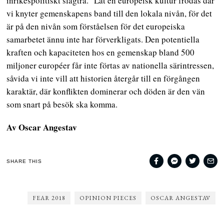
inrikespolitiskt slagträ.” Låt en europeisk kultur frodas där
vi knyter gemenskapens band till den lokala nivån, för det
är på den nivån som förståelsen för det europeiska
samarbetet ännu inte har förverkligats. Den potentiella
kraften och kapaciteten hos en gemenskap bland 500
miljoner européer får inte förtas av nationella särintressen,
såvida vi inte vill att historien återgår till en förgången
karaktär, där konflikten dominerar och döden är den vän
som snart på besök ska komma.
Av Oscar Angestav
SHARE THIS
FEAR 2018
OPINION PIECES
OSCAR ANGESTAV