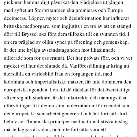
gick ner, har ensidigt påverkat den glädjelösa utgången
med syftet att Storbritannien ska premieras och Europa
decimeras. Lögner, myter och desinformation har influerat
brittiska medborgare, som ingjutits i en tro av att en stängd
dörr till Bryssel ska föra dem tillbaka till en svunnen tid. I
en era präglad av olika syner på förening och gemenskap,
är det inte kyliga avståndstaganden mot likasinnade
allierade som för oss framåt. Det har prövats förr, och vi vet
mycket väl hur det slutade då. Vanföreställningar kring att
återställa en världsbild från en förgången tid, med
koloniala och imperialistiska makter, får inte dominera den
europeiska agendan. I en tid då rädslan för det överstatliga
växer sig allt starkare, är det inkorrekta och meningslösa
utbrytningar likt denna som underminerar förtroendet som
det europeiska samarbetet genererat och är i fortsatt stort
behov av. “Inhemska principer med nationalistiska inslag
måste läggas åt sidan, och inte fortsätta vara ett