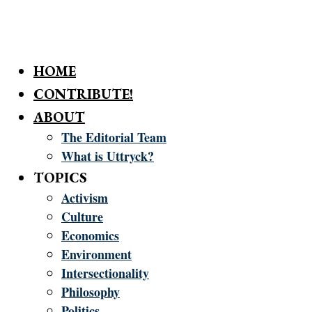
HOME
CONTRIBUTE!
ABOUT
The Editorial Team
What is Uttryck?
TOPICS
Activism
Culture
Economics
Environment
Intersectionality
Philosophy
Politics