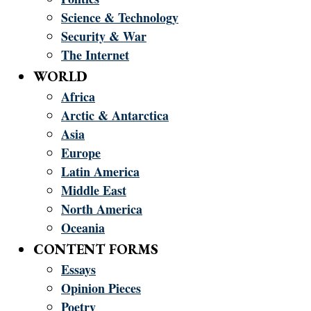
Science & Technology
Security & War
The Internet
WORLD
Africa
Arctic & Antarctica
Asia
Europe
Latin America
Middle East
North America
Oceania
CONTENT FORMS
Essays
Opinion Pieces
Poetry