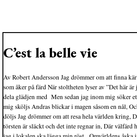
C’est la belle vie
Av Robert Andersson Jag drömmer om att finna kär
som åker på färd När stoltheten lyser av ”Det här är 
dela glädjen med Men sedan jag inom mig söker ett
mig sköljs Andras blickar i magen såsom en nål, 
döljs Jag drömmer om att resa hela världen kring, Dä
törsten är släckt och det inte regnar in, Där välfärd h
jag i lokalen ska lägga min röst, Omvärldens åska