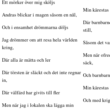
Ett mörker över mig sköljs
Min kärestas 
Andras blickar i magen såsom en nål,
Där barnbarne
Och i ensamhet drömmarna döljs
still,
Jag drömmer om att resa hela världen
Såsom det va
kring,
Men när ofred
Där alla är mätta och ler
säck,
Där törsten är släckt och det inte regnar
Och barnbarne
in,
Min kärestas 
Där välfärd har givits till fler
Och med krig
Men när jag i lokalen ska lägga min