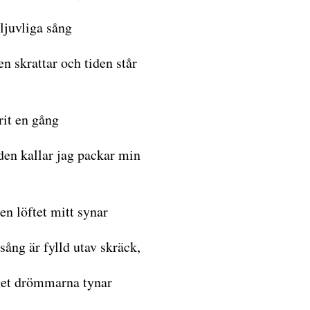
ljuvliga sång
n skrattar och tiden står
rit en gång
en kallar jag packar min
n löftet mitt synar
sång är fylld utav skräck,
et drömmarna tynar