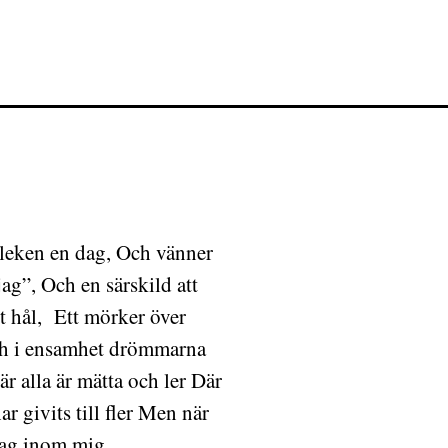
leken en dag, Och vänner
jag”, Och en särskild att
 hål, Ett mörker över
Och i ensamhet drömmarna
r alla är mätta och ler Där
ar givits till fler Men när
 jag inom mig